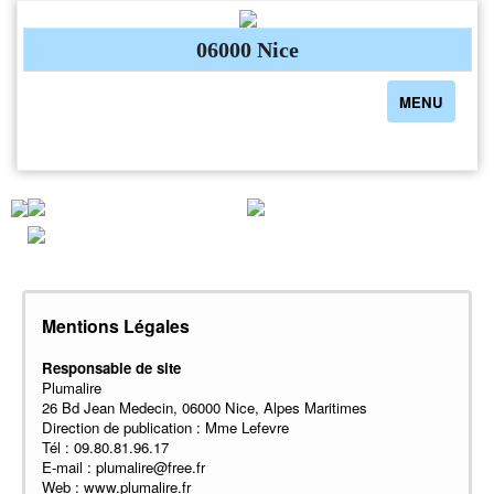
06000 Nice
Toggle
MENU
navigation
Mentions Légales
Responsable de site
Plumalire
26 Bd Jean Medecin, 06000 Nice, Alpes Maritimes
Direction de publication : Mme Lefevre
Tél : 09.80.81.96.17
E-mail : plumalire@free.fr
Web : www.plumalire.fr