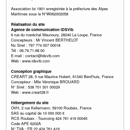
Association loi 1901 enregistrée à la préfecture des Alpes
Maritimes sous le N°W062002058
Réalisation du site
Agence de communication IDSVib
6 rue du maréchal Maunoury, 28240 La Loupe, France
Concepteurs : Mr Vincent BERTHELOT
Nc Siret : 797 774 007 00018
Tél : 06.79.71.68.00
E-mail : contact@idsvib.com
Web : www.idsvib.com
Conception graphique
CREART 28, 5 rue Maurice Hubert, 61340 Berd'huis, France
Concepteur : Mlle Véronique BROUARD
N° Siret : 538 701 301 00029
Web : www.creart28.fr
Hébergement du site
OVH, 2 rue Kellermann, 59100 Roubaix, France
SAS au capital de 10 000 000 €
RCS Roubaix - Tourcoing 424 761 419 00045
Code APE 6202A
N° TVA : FR 22 424 761 419