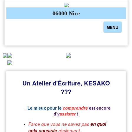
06000 Nice
Toggle
MENU
navigation
Un Atelier d'Écriture, KESAKO
???
Le mieux pour le
comprendre
est encore
d'
y
assister
!
Parce que vous ne savez pas
en quoi
cela consiste
réellement.